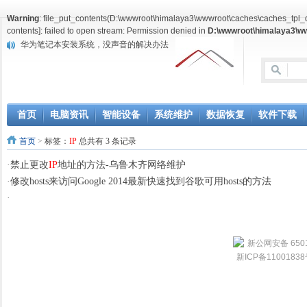
Warning
: file_put_contents(D:\wwwroot\himalaya3\wwwroot\caches\caches_t
contents
]: failed to open stream: Permission denied in
D:\wwwroot\himalaya3\ww
华为笔记本安装系统，没声音的解决办法
LTSC版本的WINDOWS恢复应用商店
增值税发票税控开票软件恢复客户编码
首页
电脑资讯
智能设备
系统维护
数据恢复
软件下载
首页
>
标签：
IP
总共有 3 条记录
·
禁止更改
IP
地址的方法-乌鲁木齐网络维护
·
修改hosts来访问Google 2014最新快速找到谷歌可用hosts的方法
·
新公网安备 6501
新ICP备1100183