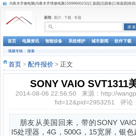
乌鲁木齐修电脑|乌鲁木齐维修电脑15099600232|汇嘉园|北园春|江南嘉园|南
新闻
|
图片
|
下载
|
专题
首页
电脑资讯
智能设备
系统维护
城市新闻
软件下载
视频专辑
|
搜索
首页
>
配件报价
> 正文
SONY VAIO SVT13
2014-08-06 22:56:50 来源：http://wangpa
fid=12&pid=2953251 评论
朋友从美国回来，带的SONY VAIO
I5处理器，4G，500G，15宽屏，