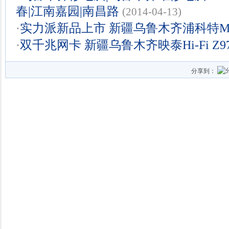
春|江南嘉园|南昌路
(2014-04-13)
·
实力派新品上市 新疆乌鲁木齐浦科特M6S
·
双千兆网卡 新疆乌鲁木齐映泰Hi-Fi Z97
分享到：